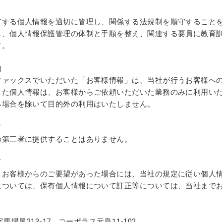
有する個人情報を適切に管理し、関係する法規制を順守すること
し、個人情報保護管理の体制と手順を整え、関連する要員に教育
す。
的
ファックスでいただいた「お客様情報」は、当社が行うお客様へ
した個人情報は、お客様からご依頼いただいた業務のみに利用いた
る場合を除いて目的外の利用はいたしません。
て
の第三者に提供することはありません。
て
、お客様からのご要望があった場合には、当社の規定に従い個人
については、保有個人情報について訂正等については、当社まで
字馬場尾213-17 コーポラス元島11-102